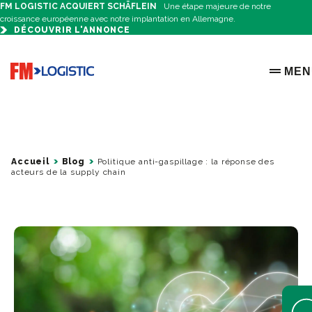
FM LOGISTIC ACQUIERT SCHÄFLEIN
Une étape majeure de notre
croissance européenne avec notre implantation en Allemagne.
DÉCOUVRIR L'ANNONCE
Go to home page
MEN
OPEN 
Accueil
Blog
Politique anti-gaspillage : la réponse des
acteurs de la supply chain
Open 