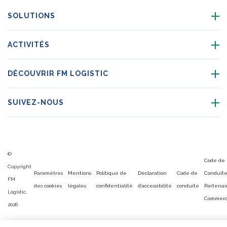
SOLUTIONS
ACTIVITÉS
DÉCOUVRIR FM LOGISTIC
SUIVEZ-NOUS
©
Code de
Copyright
Paramètres
Mentions
Politique de
Déclaration
Code de
Conduit
FM
des cookies
légales
confidentialité
d’accessibilité
conduite
Partenai
Logistic,
Commerc
2026