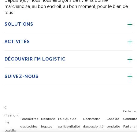
Depuis 1967, nous nous efforçons de livrer la bonne
marchandise, au bon endroit, au bon moment, pour le bien de
tous.
SOLUTIONS
ACTIVITÉS
DÉCOUVRIR FM LOGISTIC
SUIVEZ-NOUS
©
Code de
Copyright
Paramètres
Mentions
Politique de
Déclaration
Code de
Conduit
FM
des cookies
légales
confidentialité
d’accessibilité
conduite
Partenai
Logistic,
Commerc