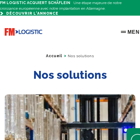
FM LOGISTIC ACQUIERT SCHÄFLEIN
Une étape majeure de notre
croissance européenne avec notre implantation en Allemagne.
DÉCOUVRIR L'ANNONCE
Go to home page
MEN
OPEN 
Accueil
Nos solutions
Nos solutions
Open 