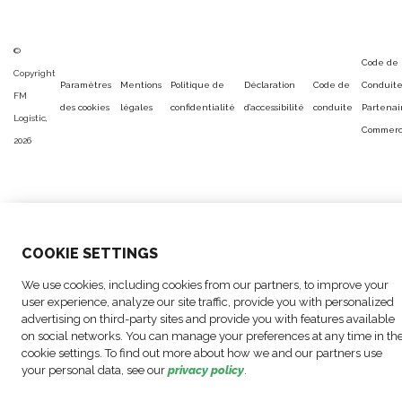
©
Code de
Copyright
Paramètres
Mentions
Politique de
Déclaration
Code de
Conduit
FM
des cookies
légales
confidentialité
d’accessibilité
conduite
Partenai
Logistic,
Commerc
2026
COO
KIE SETTINGS
We use cookies, including cookies from our partners, to improve your
user experience, analyze our site traffic, provide you with personalized
advertising on third-party sites and provide you with features available
on social networks. You can manage your preferences at any time in th
cookie settings. To find out more about how we and our partners use
your personal data, see our
privacy policy
.