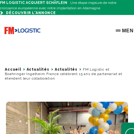
FM LOGISTIC ACQUIERT SCHÄFLEIN
Une étape majeure de notre
croissance européenne avec notre implantation en Allemagne.
DÉCOUVRIR L'ANNONCE
Go to home page
MEN
OPEN 
Accueil
Actualités
Actualités
FM Logistic et
Boehringer Ingelheim France célèbrent 15 ans de partenariat et
étendent leur collaboration
Open 