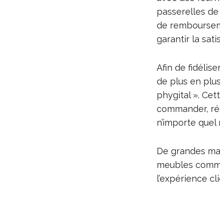
passerelles de
de rembourseme
garantir la sati
Afin de fidélis
de plus en pl
phygital ». Cet
commander, réc
n’importe quel
De grandes ma
meubles comme 
l’expérience cli