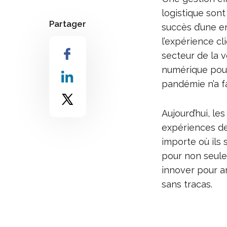
logistique son
Partager
succès d’une en
l’expérience c
secteur de la 
numérique pour 
pandémie n’a fa
Aujourd’hui, l
expériences de
importe où ils s
pour non seule
innover pour am
sans tracas.