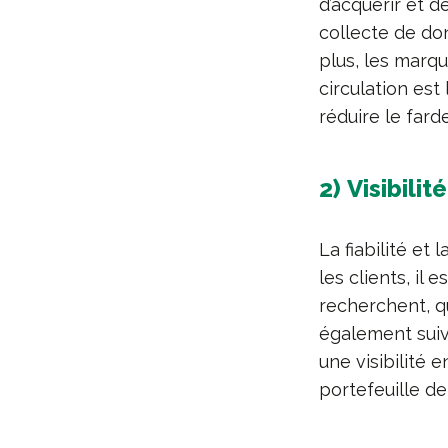
d’acquérir et d
collecte de do
plus, les marq
circulation est
réduire le far
2) Visibili
La fiabilité et
les clients, il 
recherchent, qu
également suiv
une visibilité 
portefeuille d