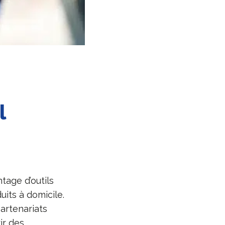
l
tage d’outils
uits à domicile.
partenariats
ir des