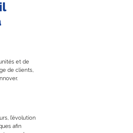
l
a
nités et de
ge de clients,
innover.
s, l’évolution
ques afin