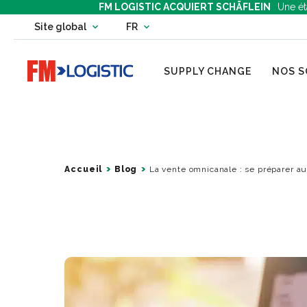
FM LOGISTIC ACQUIERT SCHÄFLEIN
Une ét
Change country website
Site global
FR
Change language
Go to home page
SUPPLY CHANGE
NOS S
Accueil
Blog
La vente omnicanale : se préparer au