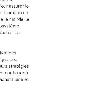
Pour assurer le
amélioration de
e le monde, le
écosystème
’achat. La
ivre des
ligne peu
leurs stratégies
t continuer à
achat fluide et