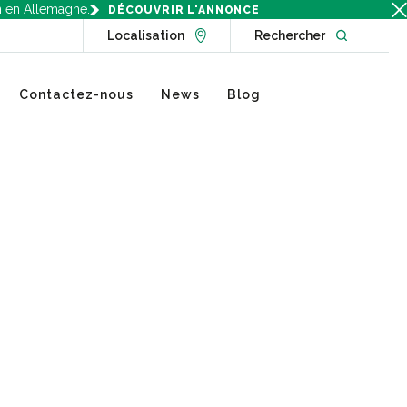
n en Allemagne.
DÉCOUVRIR L'ANNONCE
Go to Locations page
Open websit
Localisation
Rechercher
Contactez-nous
News
Blog