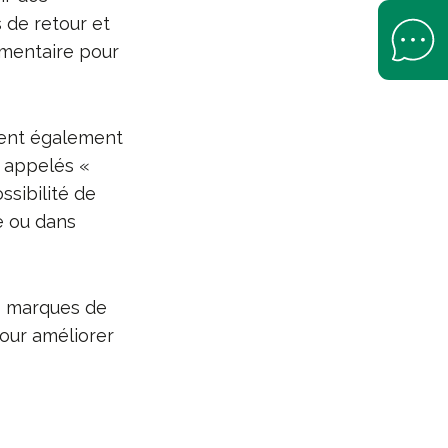
 de retour et
Open Help 
émentaire pour
nnent également
 appelés «
ssibilité de
e ou dans
 marques de
our améliorer