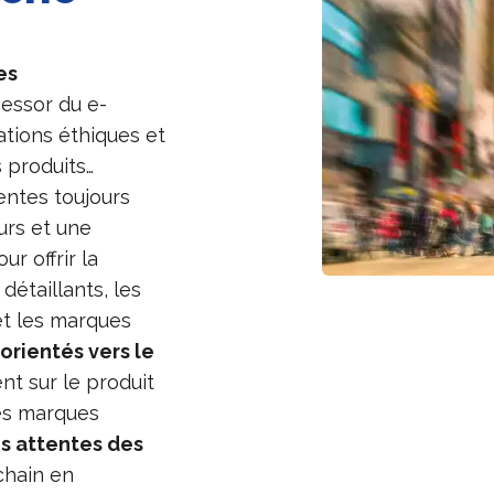
es
 essor du e-
tions éthiques et
 produits…
ntes toujours
urs et une
r offrir la
détaillants, les
et les marques
s
orientés vers le
nt sur le produit
Les marques
s attentes des
chain en