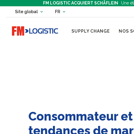
FM LOGISTIC ACQUIERT SCHÄFLEIN
Une ét
Change country website
Site global
FR
Change language
Go to home page
SUPPLY CHANGE
NOS S
Consommateur et
tendances de ma