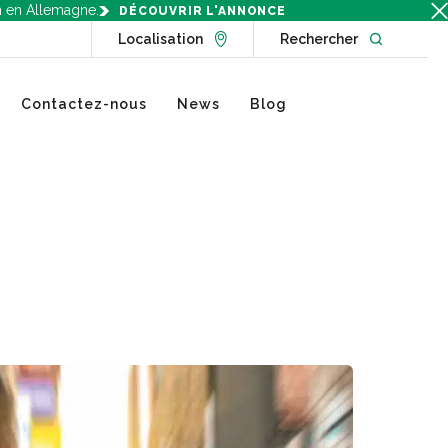
n en Allemagne.
DÉCOUVRIR L'ANNONCE
Go to Locations page
Open websit
Localisation
Rechercher
Contactez-nous
News
Blog