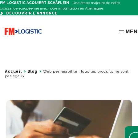
FM LOGISTIC ACQUIERT SCHÄFLEIN
Une étape majeure de notre
croissance européenne avec notre implantation en Allemagne.
DÉCOUVRIR L'ANNONCE
Go to home page
MEN
OPEN 
Accueil
Blog
Web perméabilité : tous les produits ne sont
pas égaux
Open 