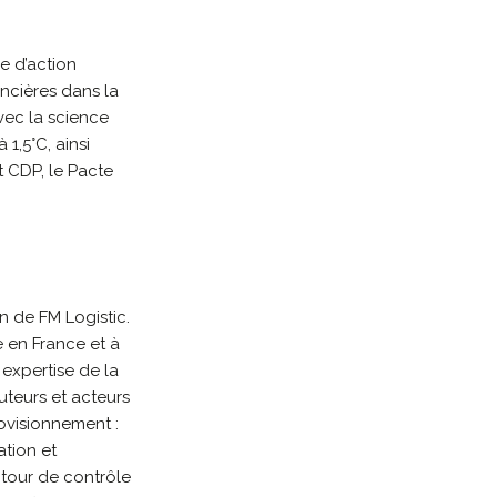
re d’action
ancières dans la
avec la science
1,5°C, ainsi
t CDP, le Pacte
on de FM Logistic.
e en France et à
n expertise de la
uteurs et acteurs
ovisionnement :
ation et
tour de contrôle