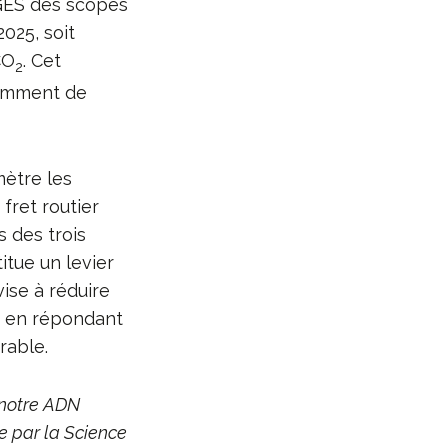
 GES des scopes
2025, soit
CO
. Cet
2
damment de
mètre les
fret routier
s des trois
itue un levier
vise à réduire
ut en répondant
rable.
e notre ADN
me par la Science