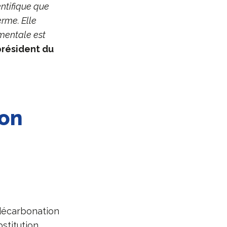
entifique que
erme. Elle
ementale est
président du
ion
 décarbonation
stitution.