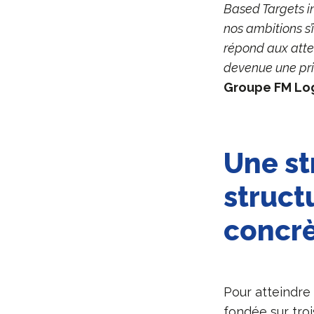
Based Targets in
nos ambitions s’
répond aux atten
devenue une pri
Groupe FM Log
Une st
struct
concr
Pour atteindre
fondée sur troi