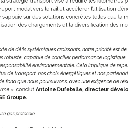
 la stratégie transport vise à réduire les kilomètres 
eport modal vers le rail et accélérer l’utilisation d’é
 s’appuie sur des solutions concrètes telles que la m
imisation des chargements et la diversification des m
te de défis systémiques croissants, notre priorité est de
s robuste, capable de concilier performance logistique, 
esponsabilité environnementale. Cela implique de repe
lux de transport, nos choix énergétiques et nos partenaria
de fond que nous poursuivons, avec une exigence de résu
terme
», conclut
Antoine Dufetelle, directeur déve
SE Groupe.
use gas protocole