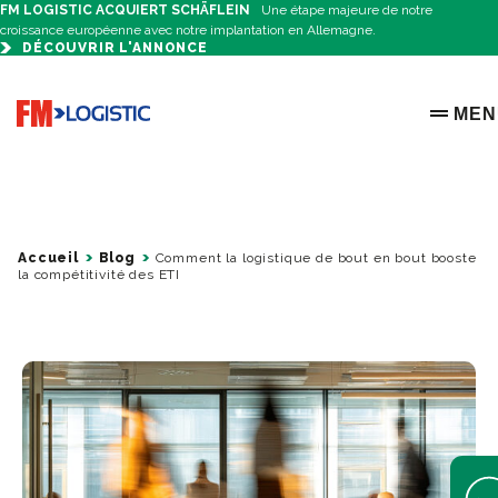
FM LOGISTIC ACQUIERT SCHÄFLEIN
Une étape majeure de notre
croissance européenne avec notre implantation en Allemagne.
DÉCOUVRIR L'ANNONCE
Go to home page
MEN
OPEN 
Accueil
Blog
Comment la logistique de bout en bout booste
la compétitivité des ETI
Open 