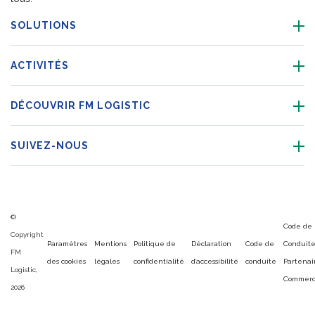
SOLUTIONS
ACTIVITÉS
DÉCOUVRIR FM LOGISTIC
SUIVEZ-NOUS
©
Code de
Copyright
Paramètres
Mentions
Politique de
Déclaration
Code de
Conduit
FM
des cookies
légales
confidentialité
d’accessibilité
conduite
Partenai
Logistic,
Commerc
2026