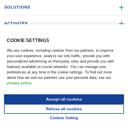
SOLUTIONS
ACTIVITÉS
DÉCOUVRIR FM LOGISTIC
COO
KIE SETTINGS
We use cookies, including cookies from our partners, to improve
SUIVEZ-NOUS
your user experience, analyze our site traffic, provide you with
personalized advertising on third-party sites and provide you with
features available on social networks. You can manage your
preferences at any time in the cookie settings. To find out more
about how we and our partners use your personal data, see our
privacy policy
.
©
Code de
Copyright
Paramètres
Mentions
Politique de
Déclaration
Code de
Conduite
Accept all cookies
FM
des
légales
confidentialité
d’accessibilité
conduite
Partenaires
Logistic,
cookies
Refuse all cookies
Commerciaux
Go to top o
2026
Cookies Setting