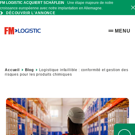
FM LOGISTIC ACQUIERT SCHÄFLEIN
Une étape majeure de notre
croissance européenne avec notre implantation en Allemagne.
DÉCOUVRIR L'ANNONCE
Go to home page
MENU
OPEN ME
Accueil
Blog
Logistique infaillible : conformité et gestion des
risques pour les produits chimiques
Open Help 